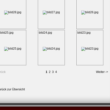
bild25.jpg
bild24.jpg
bild23.jpg
rück
1
2
3
4
Weiter ->
urück zur Übersicht