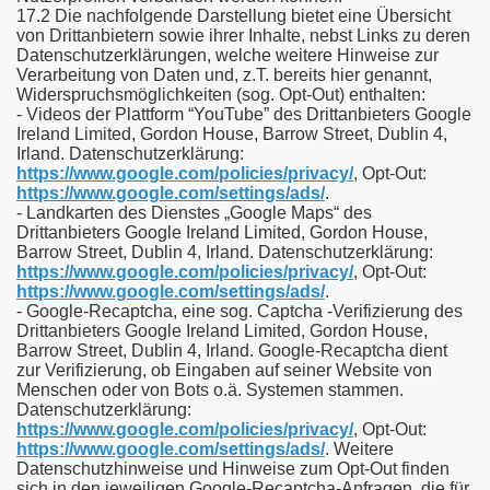
17.2 Die nachfolgende Darstellung bietet eine Übersicht
von Drittanbietern sowie ihrer Inhalte, nebst Links zu deren
Datenschutzerklärungen, welche weitere Hinweise zur
Verarbeitung von Daten und, z.T. bereits hier genannt,
Widerspruchsmöglichkeiten (sog. Opt-Out) enthalten:
- Videos der Plattform “YouTube” des Drittanbieters Google
Ireland Limited, Gordon House, Barrow Street, Dublin 4,
Irland. Datenschutzerklärung:
https://www.google.com/policies/privacy/
, Opt-Out:
https://www.google.com/settings/ads/
.
- Landkarten des Dienstes „Google Maps“ des
Drittanbieters Google Ireland Limited, Gordon House,
Barrow Street, Dublin 4, Irland. Datenschutzerklärung:
https://www.google.com/policies/privacy/
, Opt-Out:
https://www.google.com/settings/ads/
.
- Google-Recaptcha, eine sog. Captcha -Verifizierung des
Drittanbieters Google Ireland Limited, Gordon House,
Barrow Street, Dublin 4, Irland. Google-Recaptcha dient
zur Verifizierung, ob Eingaben auf seiner Website von
Menschen oder von Bots o.ä. Systemen stammen.
Datenschutzerklärung:
https://www.google.com/policies/privacy/
, Opt-Out:
https://www.google.com/settings/ads/
. Weitere
Datenschutzhinweise und Hinweise zum Opt-Out finden
sich in den jeweiligen Google-Recaptcha-Anfragen, die für