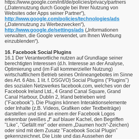
https://www.google.com/intl/de/policies/privacy/partners
(„Datennutzung durch Google bei Ihrer Nutzung von
Websites oder Apps seiner Partner“),
http://www.google.com/policies/technologies/ads
(„Datennutzung zu Werbezwecken“),
http://www.google.de/settings/ads
(„Informationen
verwalten, die Google verwendet, um Ihnen Werbung
einzublenden“).
16. Facebook Social Plugins
16.1 Der Verantwortliche nutzen auf Grundlage seiner
berechtigten Interessen (d.h. Interesse an der Analyse,
Optimierung und (im Fall kommerzieller Nutzung)
wirtschaftlichem Betrieb seines Onlineangebotes im Sinne
des Art. 6 Abs. 1 lit. f. DSGVO) Social Plugins ("Plugins")
des sozialen Netzwerkes facebook.com, welches von der
Facebook Ireland Ltd., 4 Grand Canal Square, Grand
Canal Harbour, Dublin 2, Irland betrieben wird
("Facebook"). Die Plugins können Interaktionselemente
oder Inhalte (z.B. Videos, Grafiken oder Textbeiträge)
darstellen und sind an einem der Facebook Logos
erkennbar (weißes „f“ auf blauer Kachel, den Begriffen
"Like", "Gefällt mir" oder einem „Daumen hoch“-Zeichen)
oder sind mit dem Zusatz "Facebook Social Plugin"
gekennzeichnet. Die Liste und das Aussehen der