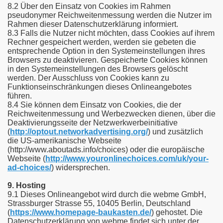
8.2 Über den Einsatz von Cookies im Rahmen
pseudonymer Reichweitenmessung werden die Nutzer im
Rahmen dieser Datenschutzerklärung informiert.
8.3 Falls die Nutzer nicht möchten, dass Cookies auf ihrem
Rechner gespeichert werden, werden sie gebeten die
entsprechende Option in den Systemeinstellungen ihres
Browsers zu deaktivieren. Gespeicherte Cookies können
in den Systemeinstellungen des Browsers gelöscht
werden. Der Ausschluss von Cookies kann zu
Funktionseinschränkungen dieses Onlineangebotes
führen.
8.4 Sie können dem Einsatz von Cookies, die der
Reichweitenmessung und Werbezwecken dienen, über die
Deaktivierungsseite der Netzwerkwerbeinitiative
(
http://optout.networkadvertising.org/
) und zusätzlich
die US-amerikanische Webseite
(http://www.aboutads.info/choices) oder die europäische
Webseite (
http://www.youronlinechoices.com/uk/your-
ad-choices/
) widersprechen.
9. Hosting
9.1 Dieses Onlineangebot wird durch die webme GmbH,
Strassburger Strasse 55, 10405 Berlin, Deutschland
(
https://www.homepage-baukasten.de/
) gehostet. Die
Datenschutzerklärung von webme findet sich unter der