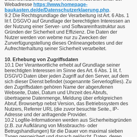
Webadresse
https://www.homepage-
baukasten.de/de/Datenschutzerklaerung.php
.
9.2 Die Rechtsgrundlage der Verarbeitung ist Art. 6 Abs. 1
lit f. DSGVO auf Grundlage der berechtigten Interessen an
der Nutzung einer Server- und Softwareinfrastruktur aus
Gründen der Sicherheit und Effizienz. Die Daten der
Nutzer werden von webme nur zu Zwecken der
Zurverfügungstellung dieses Onlineangebotes und der
Aufrechterhaltung seiner Sicherheit verarbeitet.
10. Erhebung von Zugriffsdaten
10.1 Der Verantwortliche erhebt auf Grundlage seiner
berechtigten Interessen im Sinne des Art. 6 Abs. 1 lit. f.
DSGVO Daten über jeden Zugriff auf den Server, auf dem
sich dieser Dienst befindet (sogenannte Serverlogfiles). Zu
den Zugriffsdaten gehören Name der abgerufenen
Webseite, Datei, Datum und Uhrzeit des Abrufs,
übertragene Datenmenge, Meldung über erfolgreichen
Abruf, Browsertyp nebst Version, das Betriebssystem des
Nutzers, Referrer URL (die zuvor besuchte Seite., IP-
Adresse und der anfragende Provider.
10.2 Logfile-Informationen werden aus Sicherheitsgründen
(z.B. zur Aufklärung von Missbrauchs- oder
Betrugshandlungen) für die Dauer von maximal sieben
Tagen gespeichert und danach gelöscht. Daten, deren